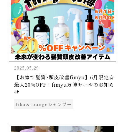
2025.05.29
【お家で髪質･頭皮改善fimyu】6月限定☆
最大20%OFF！fimyu万博セールのお知ら
せ
fika＆loungeシャンプー