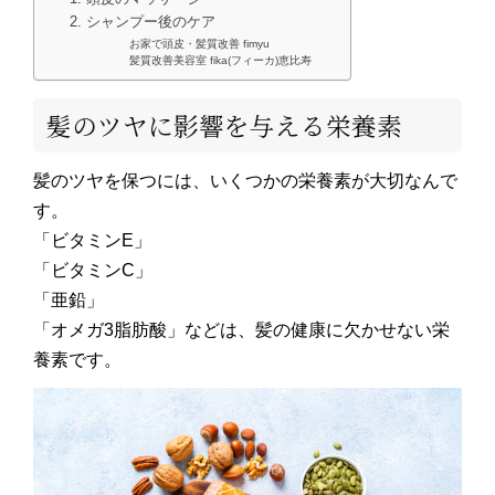
2. シャンプー後のケア
お家で頭皮・髪質改善 fimyu
髪質改善美容室 fika(フィーカ)恵比寿
髪のツヤに影響を与える栄養素
髪のツヤを保つには、いくつかの栄養素が大切なんで
す。
「ビタミンE」
「ビタミンC」
「亜鉛」
「オメガ3脂肪酸」などは、髪の健康に欠かせない栄
養素です。