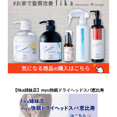
【fika姉妹店】myu快眠ドライヘッドスパ恵比寿