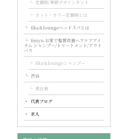
定額制/季節デザインカット
カット・カラー定額制とは
fika＆loungeヘッドスパとは
fimyu お家で髪質改善ヘアケアアイ
テム シャンプー/トリートメント/アウト
バス
fika＆loungeシャンプー
渋谷
恵比寿
代表ブログ
求人