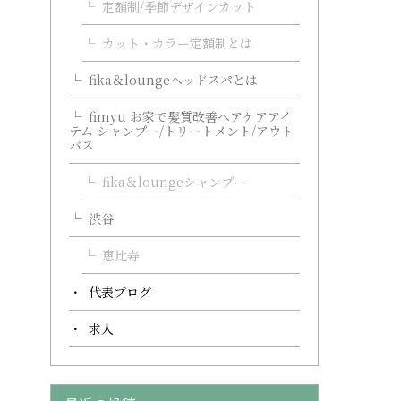
定額制/季節デザインカット
カット・カラー定額制とは
fika＆loungeヘッドスパとは
fimyu お家で髪質改善ヘアケアアイ
テム シャンプー/トリートメント/アウト
バス
fika＆loungeシャンプー
渋谷
恵比寿
代表ブログ
求人