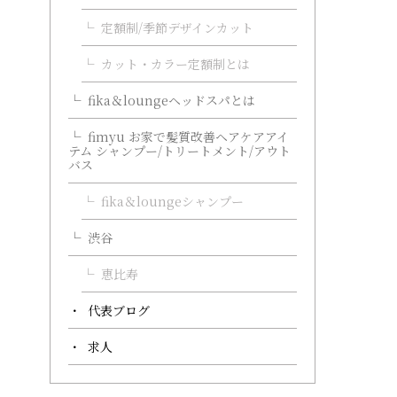
定額制/季節デザインカット
カット・カラー定額制とは
fika＆loungeヘッドスパとは
fimyu お家で髪質改善ヘアケアアイ
テム シャンプー/トリートメント/アウト
バス
fika＆loungeシャンプー
渋谷
恵比寿
代表ブログ
求人