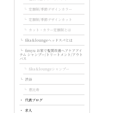
定額制/季節デザインカラー
定額制/季節デザインカット
カット・カラー定額制とは
fika＆loungeヘッドスパとは
fimyu お家で髪質改善ヘアケアアイ
テム シャンプー/トリートメント/アウト
バス
fika＆loungeシャンプー
渋谷
恵比寿
代表ブログ
求人