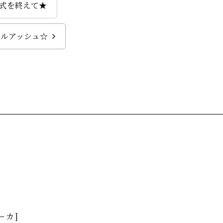
式を終えて★
ラルアッシュ☆
ーカ]