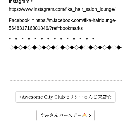
Instagram＊
https://www.instagram.com/fika_hair_salon_lounge/
Facebook ＊https://m.facebook.com/fika-hairlounge-
564831716881846/?ref=bookmarks
*…*…*…*…*…*…*…*…*…*…*…*…*…*
◇◆◇◆◇◆◇◆◇◆◇◆◇◆◇◆◇◆◇◆◇◆◇◆◇◆
Awesome City Clubモリシーさんご来店☆
すみさんバースデー