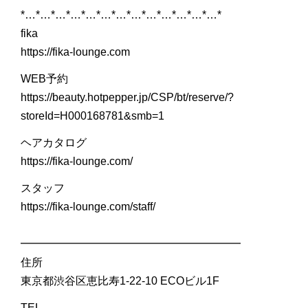
*…*…*…*…*…*…*…*…*…*…*…*…*…*
fika
https://fika-lounge.com
WEB予約
https://beauty.hotpepper.jp/CSP/bt/reserve/?
storeId=H000168781&smb=1
ヘアカタログ
https://fika-lounge.com/
スタッフ
https://fika-lounge.com/staff/
━━━━━━━━━━━━━━━━━━━━
住所
東京都渋谷区恵比寿1-22-10 ECOビル1F
TEL