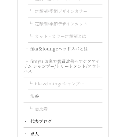
定額制/季節デザインカラー
定額制/季節デザインカット
カット・カラー定額制とは
fika＆loungeヘッドスパとは
fimyu お家で髪質改善ヘアケアアイ
テム シャンプー/トリートメント/アウト
バス
fika＆loungeシャンプー
渋谷
恵比寿
代表ブログ
求人