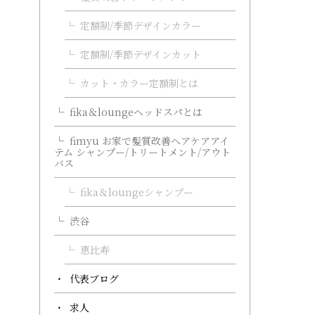
定額制/季節デザインカラー
定額制/季節デザインカット
カット・カラー定額制とは
fika＆loungeヘッドスパとは
fimyu お家で髪質改善ヘアケアアイ
テム シャンプー/トリートメント/アウト
バス
fika＆loungeシャンプー
渋谷
恵比寿
代表ブログ
求人