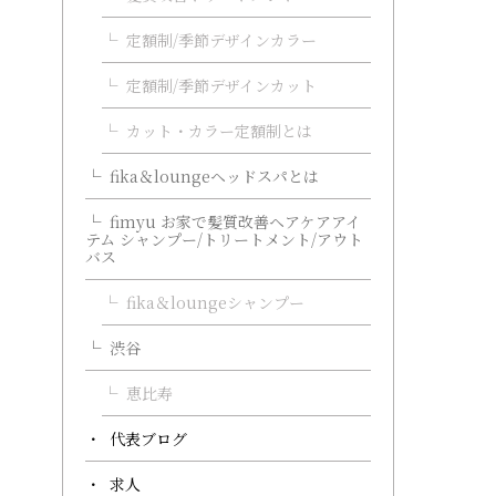
定額制/季節デザインカラー
定額制/季節デザインカット
カット・カラー定額制とは
fika＆loungeヘッドスパとは
fimyu お家で髪質改善ヘアケアアイ
テム シャンプー/トリートメント/アウト
バス
fika＆loungeシャンプー
渋谷
恵比寿
代表ブログ
求人