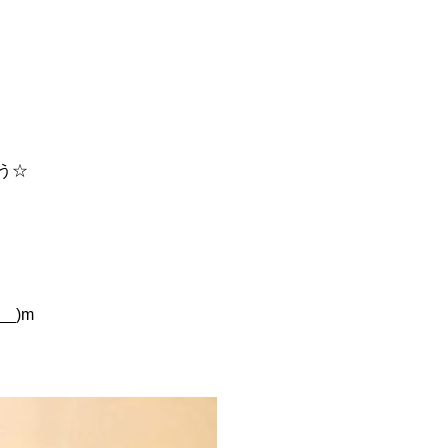
う☆
_)m